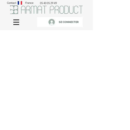
Contact
France
05 40 05 29 49
SE CONNECTER