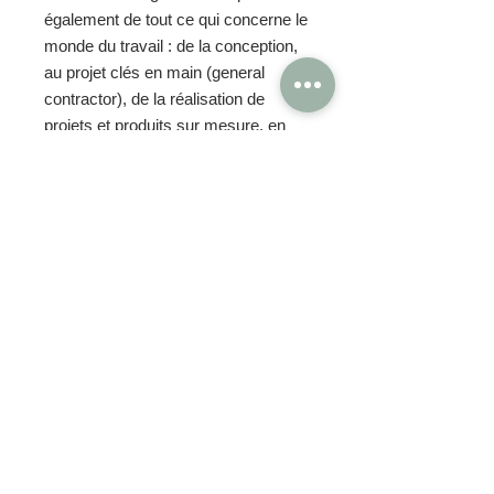
également de tout ce qui concerne le
monde du travail : de la conception,
au projet clés en main (general
contractor), de la réalisation de
projets et produits sur mesure, en
passant par les projets acoustiques.
Cuf Milano dispose d’un entrepôt
central à Pioltello MI d’environ 20
000 m2 et assure ainsi une
livraison rapide de nombreux
produits tels que les meubles et
les cloisons de séparation.
OBTENIR TARIFS / DEVIS