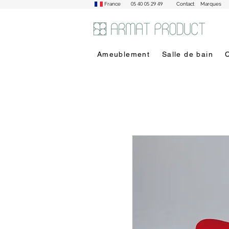
05 40 05 29 49
France
Contact
Marques
Ameublement
Salle de bain