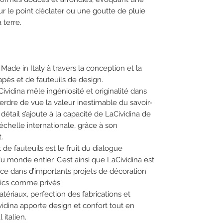
 le point d’éclater ou une goutte de pluie
 terre.
Made in Italy à travers la conception et la
apés et de fauteuils de design.
ividina mêle ingéniosité et originalité dans
erdre de vue la valeur inestimable du savoir-
u détail s’ajoute à la capacité de LaCividina de
’échelle internationale, grâce à son
.
e fauteuils est le fruit du dialogue
monde entier. C’est ainsi que LaCividina est
ce dans d’importants projets de décoration
blics comme privés.
tériaux, perfection des fabrications et
vidina apporte design et confort tout en
 italien.