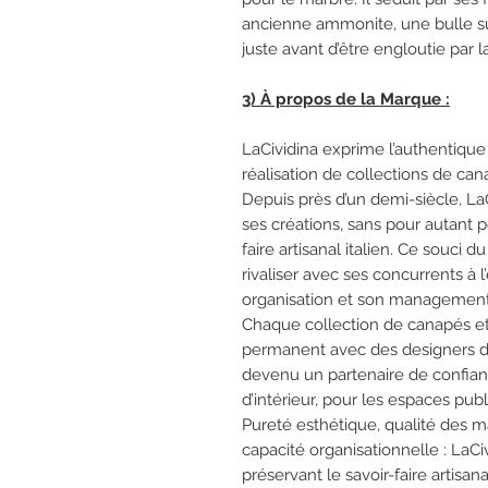
ancienne ammonite, une bulle sur
juste avant d’être engloutie par la
3) À propos de la Marque :
LaCividina exprime l’authentique 
réalisation de collections de can
Depuis près d’un demi-siècle, LaC
ses créations, sans pour autant p
faire artisanal italien. Ce souci d
rivaliser avec ses concurrents à l
organisation et son management
Chaque collection de canapés et d
permanent avec des designers du 
devenu un partenaire de confian
d’intérieur, pour les espaces pu
Pureté esthétique, qualité des ma
capacité organisationnelle : LaCi
préservant le savoir-faire artisanal