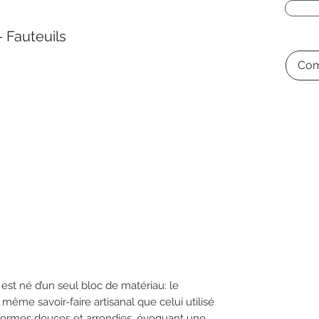
 Fauteuils
Com
e est né d’un seul bloc de matériau: le
e même savoir-faire artisanal que celui utilisé
s formes douces et arrondies, évoquant une