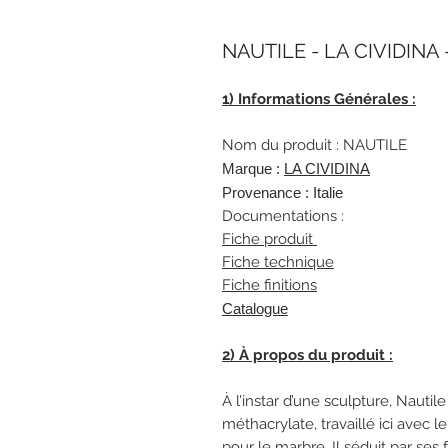
NAUTILE - LA CIVIDINA -
1) Informations Générales :
Nom du produit : NAUTILE
Marque :
L
A CIVIDINA
Provenance : Italie
Documentations :
Fiche produit
Fiche technique
Fiche finitions
Catalogue
2) À propos du produit :
À l’instar d’une sculpture, Nautil
méthacrylate, travaillé ici avec l
pour le marbre. Il séduit par se