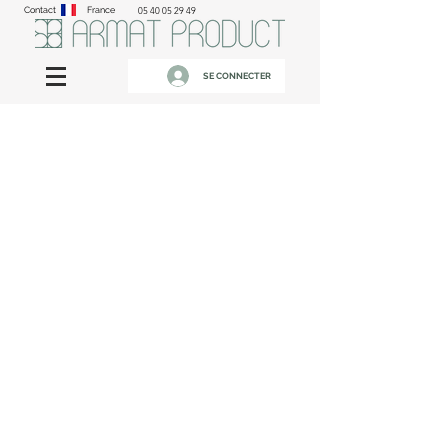
Contact
France
05 40 05 29 49
SE CONNECTER