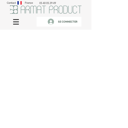
Contact
France
05 40 05 29 49
SE CONNECTER