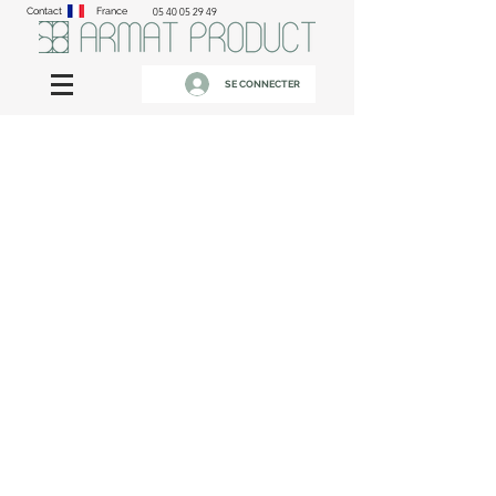
Contact
France
05 40 05 29 49
SE CONNECTER