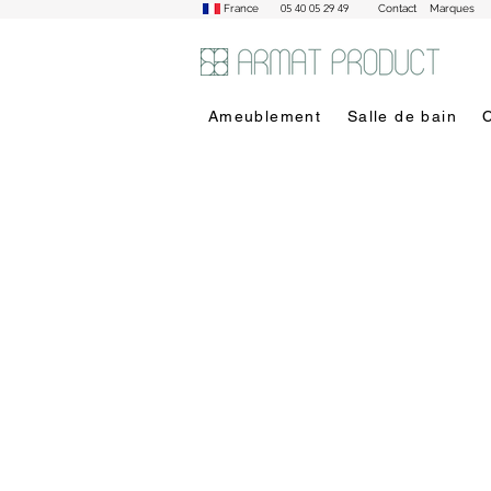
05 40 05 29 49
France
Contact
Marques
Ameublement
Salle de bain