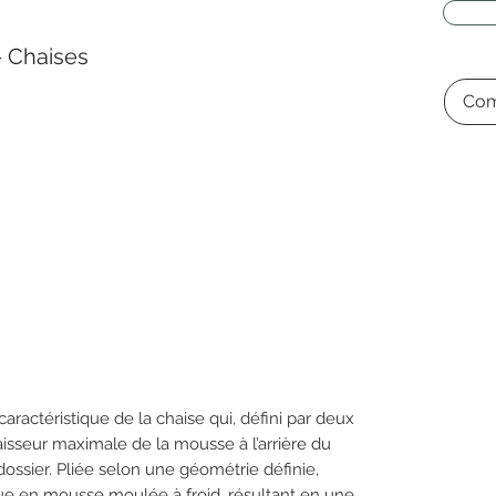
 Chaises
Com
caractéristique de la chaise qui, défini par deux
paisseur maximale de la mousse à l’arrière du
dossier. Pliée selon une géométrie définie,
tue en mousse moulée à froid, résultant en une