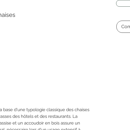
aises
Com
a base d'une typologie classique des chaises
rasses des hôtels et des restaurants. La
assise et un accoudoir en bois assure un
al, nécessaire lors d'un usage extensif à