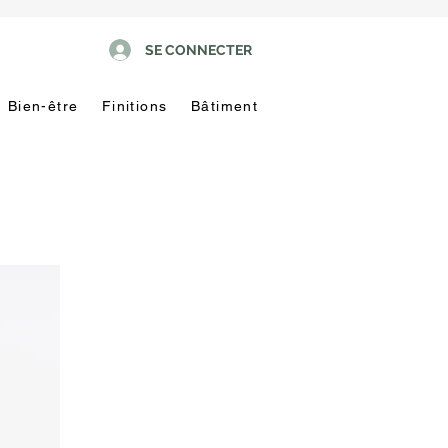
SE CONNECTER
Bien-être
Finitions
Bâtiment
Pas
touche
!