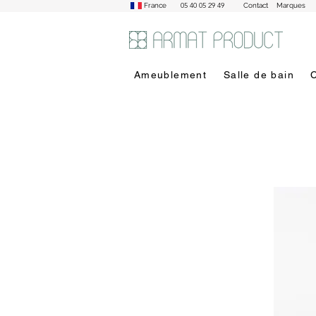
05 40 05 29 49
France
Contact
Marques
Ameublement
Salle de bain