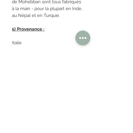
de Mohebban sont tous fabriqués
à la main - pour la plupart en Inde,
au Népal et en Turquie.
5) Provenance :
Italie
OBTENIR TARIFS / DEVIS
PAIEMENT 100% SÉCURISÉ
Réglez en toute confiance