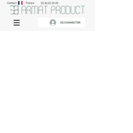
Contact
France
05 40 05 29 49
SE CONNECTER