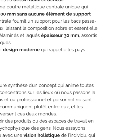
ne poutre métallique centrale unique qui
600 mm sans aucune élément de support
ntrale fournit un support pour les bacs passe-
x, laissant la composition sobre et essentielle.
élaminés et laqués
épaisseur 30 mm
, assortis
aqués.
un
design moderne
qui rappelle les pays
eure synthèse d’un concept qui anime toutes
oncentrons sur les lieux où nous passons la
s et où professionnel et personnel ne sont
 communiquent plutôt entre eux, et les
traversent ces deux mondes.
r des produits ou des espaces de travail en
psychophysique des gens. Nous essayons
au avec une
vision holistique
de l’individu, qui