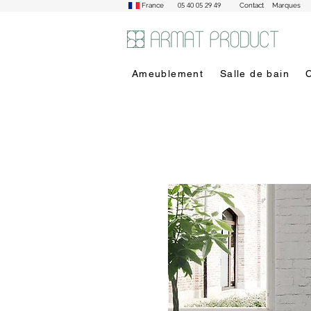
05 40 05 29 49
France
Contact
Marques
Ameublement
Salle de bain