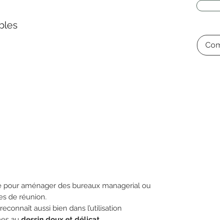
bles
Com
te pour aménager des bureaux managerial ou
es de réunion.
reconnaît aussi bien dans l’utilisation
mes au
dessin doux et délicat
.