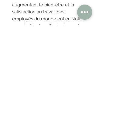
augmentant le bien-être et la
satisfaction au travail des
employés du monde entier. Notre
organisation travaille également
en étroite collaboration avec nos
clients pour façonner l’avenir
d’espaces de travail heureux et
sains. Ensemble, nous pouvons
réaliser des choses extraordinaires
et inattendues.
OBTENIR TARIFS / DEVIS
PAIEMENT 100% SÉCURISÉ