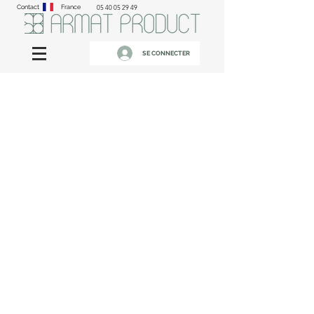
Contact
France
05 40 05 29 49
SE CONNECTER