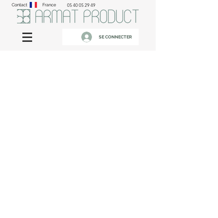
Contact
France
05 40 05 29 49
SE CONNECTER