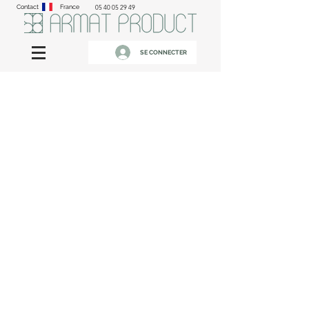
Contact
France
05 40 05 29 49
SE CONNECTER