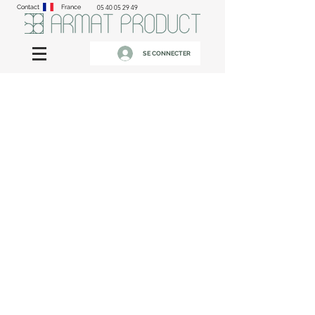
Contact
France
05 40 05 29 49
SE CONNECTER