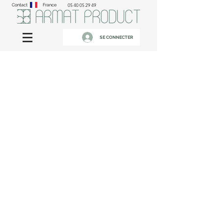
Contact
France
05 40 05 29 49
SE CONNECTER