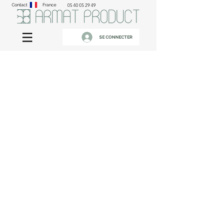
Contact
France
05 40 05 29 49
SE CONNECTER