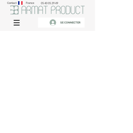
Contact
France
05 40 05 29 49
SE CONNECTER