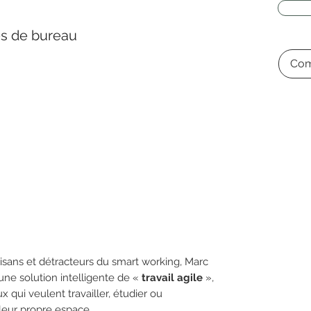
es de bureau
Com
isans et détracteurs du smart working, Marc
e solution intelligente de «
travail agile
»,
x qui veulent travailler, étudier ou
leur propre espace.