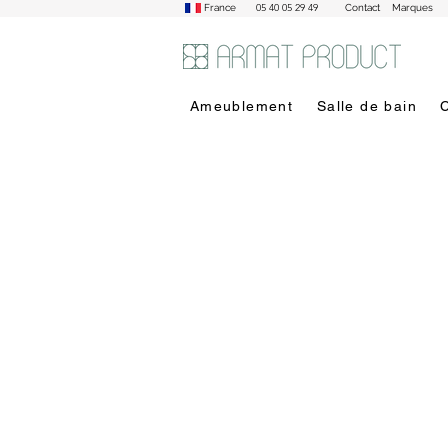
05 40 05 29 49
France
Contact
Marques
Ameublement
Salle de bain