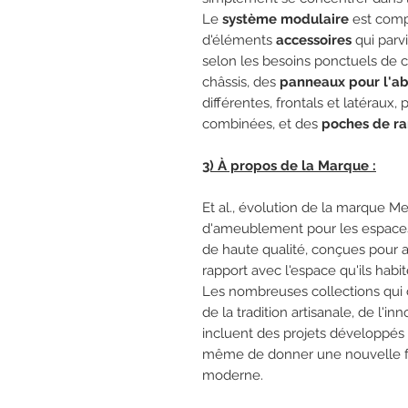
Le
système modulaire
est com
d'éléments
accessoires
qui parv
selon les besoins ponctuels de
châssis, des
panneaux pour l'ab
différentes, frontals et latéraux
combinées, et des
poches de ra
3) À propos de la Marque :
Et al., évolution de la marque M
d'ameublement pour les espaces d
de haute qualité, conçues pour a
rapport avec l'espace qu'ils habit
Les nombreuses collections qui 
de la tradition artisanale, de l'in
incluent des projets développés 
même de donner une nouvelle f
moderne.