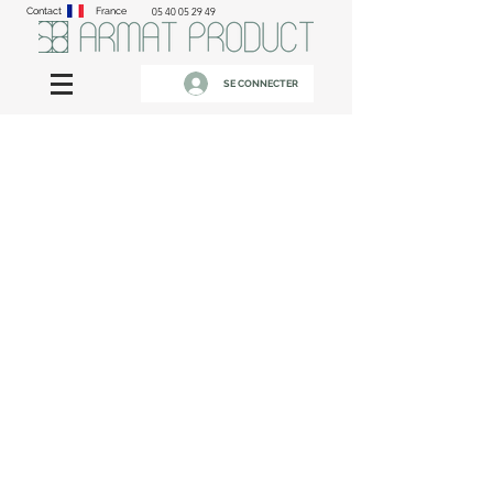
Contact
France
05 40 05 29 49
SE CONNECTER