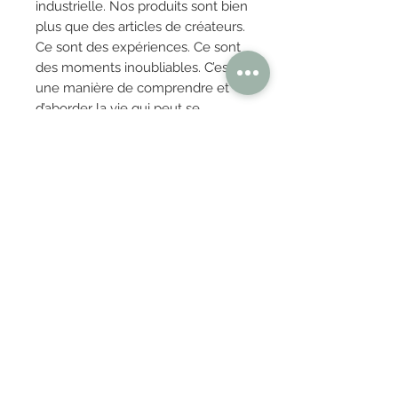
industrielle. Nos produits sont bien
plus que des articles de créateurs.
Ce sont des expériences. Ce sont
des moments inoubliables. C’est
une manière de comprendre et
d’aborder la vie qui peut se
résumer en un seul engagement
et une seule mission : vivre
intensément. Ils reflètent un
ensemble de valeurs qui
définissent la façon dont nous
concevons, fabriquons, travaillons,
partageons et vivons.
OBTENIR TARIFS / DEVIS