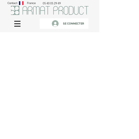
Contact
France
05 40 05 29 49
SE CONNECTER