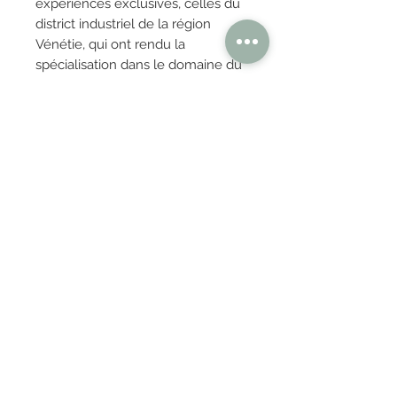
expériences exclusives, celles du
district industriel de la région
Vénétie, qui ont rendu la
spécialisation dans le domaine du
meuble une primauté et une
excellence italienne. Nos
réalisations, toutes à faible impact
environnemental, expriment
toujours une recherche dans les
matériaux d'avant-garde et le soin
artisanal des détails.
OBTENIR TARIFS / DEVIS