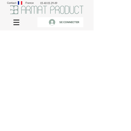
Contact
France
05 40 05 29 49
SE CONNECTER