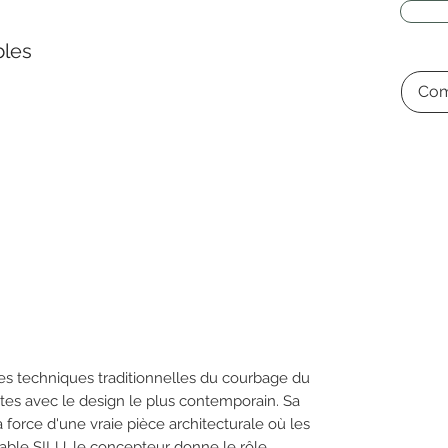
bles
Com
es techniques traditionnelles du courbage du
stes avec le design le plus contemporain. Sa
a force d'une vraie pièce architecturale où les
a table SILU, le concepteur donne le rôle