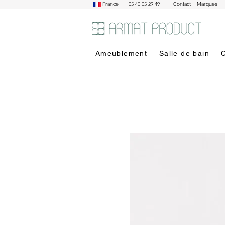
05 40 05 29 49
France
Contact
Marques
Ameublement
Salle de bain