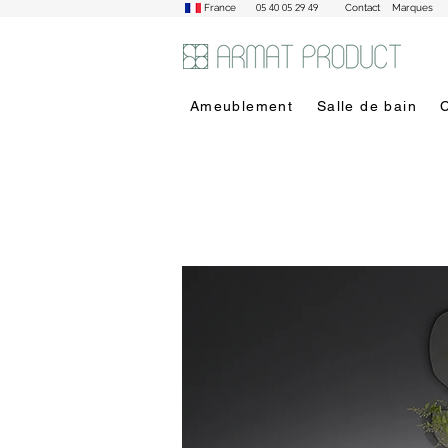
05 40 05 29 49
France
Contact
Marques
Ameublement
Salle de bain