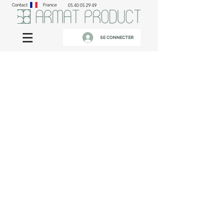
Contact
France
05 40 05 29 49
SE CONNECTER