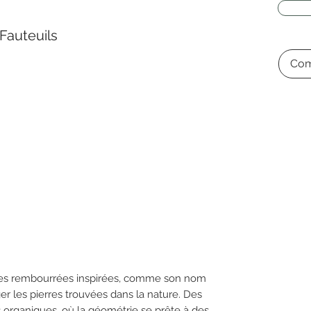
Fauteuils
Com
sises rembourrées inspirées, comme son nom
anger les pierres trouvées dans la nature. Des
organiques, où la géométrie se prête à des