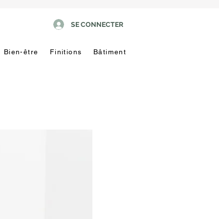
SE CONNECTER
Bien-être
Finitions
Bâtiment
Pas
touche
!