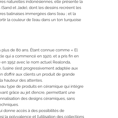
erres naturelles indonésiennes, elle présente la
Sand et Jade), dont les dessins recréent les
res balinaises immergées dans l’eau ; et la
ortir la couleur de l’eau dans un ton turquoise
à plus de 80 ans. Étant connue comme « El
cle qui a commencé en 1920, et a pris fin en
 en 1952 avec le nom actuel Realonda,
e, l’usine s’est progressivement adaptée aux
d’offrir aux clients un produit de grande
 la hauteur des attentes.
u type de produits en céramique qui intègre
vant grâce au jet d’encre, permettant une
onnalisation des designs céramiques, sans
techniques.
i donne accès à des possibilités de
nsi la polyvalence et l’utilisation des collections