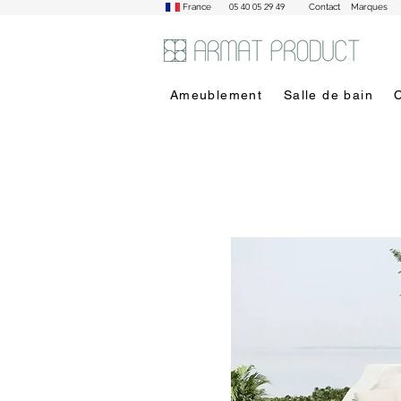
05 40 05 29 49
France
Contact
Marques
Ameublement
Salle de bain