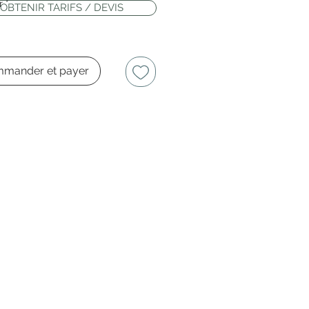
r
*
OBTENIR TARIFS / DEVIS
mander et payer