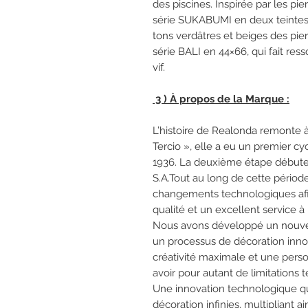
des piscines. Inspirée par les pi
série SUKABUMI en deux teintes (
tons verdâtres et beiges des pier
série BALI en 44×66, qui fait ress
vif.
3 ) À propos de la Marque :
L’histoire de Realonda remonte 
Tercio », elle a eu un premier cy
1936. La deuxième étape débute
S.A.Tout au long de cette périod
changements technologiques afin 
qualité et un excellent service à
Nous avons développé un nouvea
un processus de décoration inno
créativité maximale et une pers
avoir pour autant de limitations 
Une innovation technologique qu
décoration infinies, multipliant ai