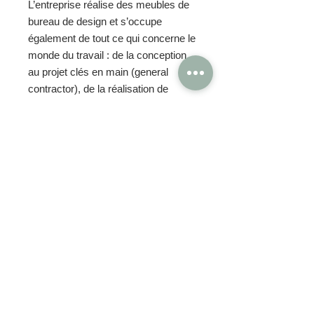
L’entreprise réalise des meubles de
bureau
de design et s’occupe
également de tout ce qui concerne le
monde du travail : de la conception,
au projet clés en main (general
contractor), de la réalisation de
projets et produits sur mesure, en
passant par les projets acoustiques.
Cuf Milano dispose d’un entrepôt
central à Pioltello MI d’environ 20
000 m2 et assure ainsi une
livraison rapide de nombreux
produits tels que les meubles et
les cloisons de séparation.
OBTENIR TARIFS / DEVIS