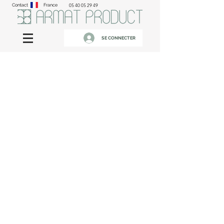
Contact
France
05 40 05 29 49
SE CONNECTER