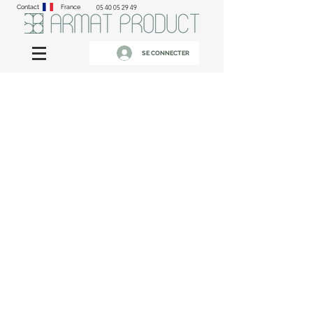
Contact
France
05 40 05 29 49
SE CONNECTER