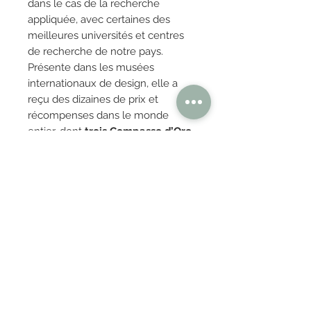
dans le cas de la recherche
appliquée, avec certaines des
meilleures universités et centres
de recherche de notre pays.
Présente dans les musées
internationaux de design, elle a
reçu des dizaines de prix et
récompenses dans le monde
entier, dont
trois Compasso d’Oro,
trois German Design Awards et
le Prix DesignEuropa
, décerné
par l’Office de la propriété
intellectuelle de l’Union
européenne, confirmant ainsi sa
vocation de recherche et de
protection de l’invention, véritable
capital de Caimi.