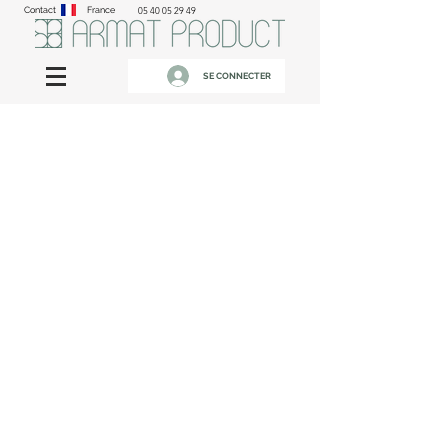
Contact
France
05 40 05 29 49
SE CONNECTER