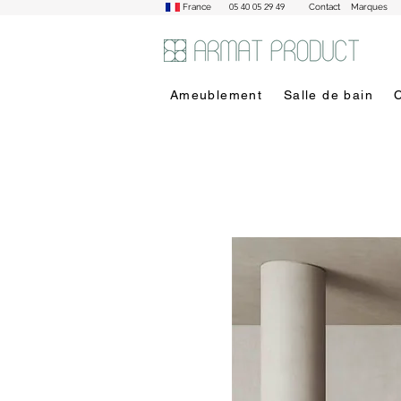
05 40 05 29 49
France
Contact
Marques
Ameublement
Salle de bain