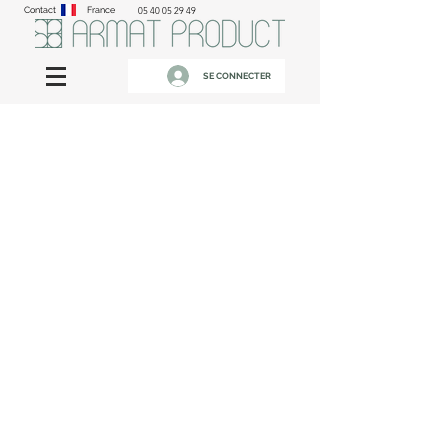
Contact
France
05 40 05 29 49
SE CONNECTER