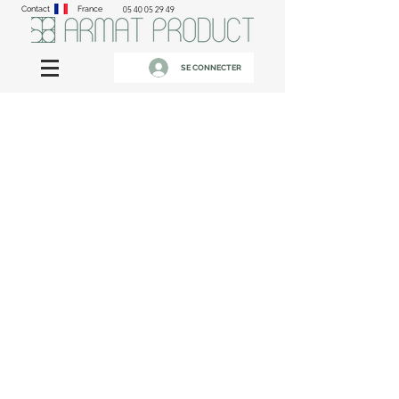
Contact
France
05 40 05 29 49
SE CONNECTER