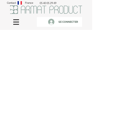
Contact
France
05 40 05 29 49
SE CONNECTER