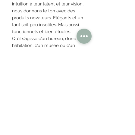
intuition à leur talent et leur vision,
nous donnons le ton avec des
produits novateurs. Elégants et un
tant soit peu insolites. Mais aussi
fonctionnels et bien étudiés.
Qu’il s’agisse d’un bureau, d’une
habitation, d’un musée ou d’un
hôpital, nous vous aidons à trouver
la bonne ambiance grâce à des
solutions sur mesure. Des
solutions qui captent le regard ou
qui, à l’inverse, restent à l’arrière-
plan. En attirant l’attention sur
certaines choses ou au contraire
en les rangeant en toute sécurité.
OBTENIR TARIFS / DEVIS