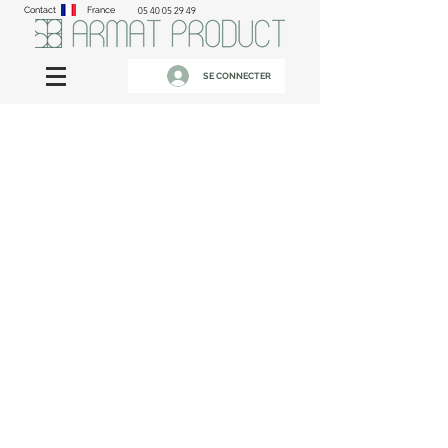
Contact
France
05 40 05 29 49
SE CONNECTER