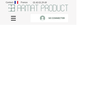
Contact
France
05 40 05 29 49
SE CONNECTER