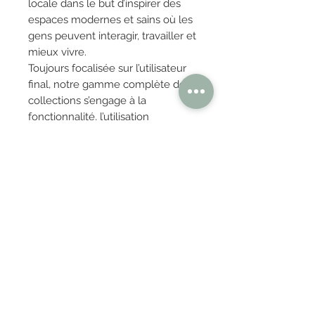
locale dans le but d’inspirer des
espaces modernes et sains où les
gens peuvent interagir, travailler et
mieux vivre.
Toujours focalisée sur l’utilisateur
final, notre gamme complète de
collections s’engage à la
fonctionnalité, l’utilisation
transversale et la beauté, avec des
produits conçus pour une variété
de contextes publics et privés.
Aujourd’hui, nos créations sont
reconnues dans le monde entier
pour leur polyvalence, leur
élégance essentielle et leur esprit
intemporel.
OBTENIR TARIFS / DEVIS