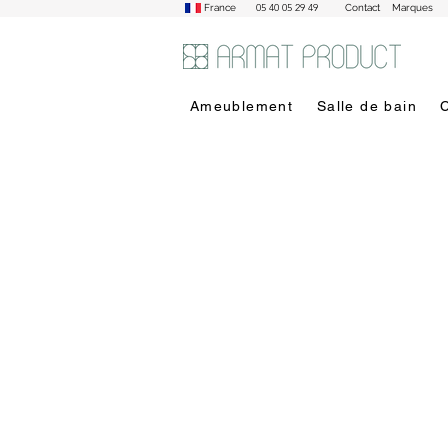
05 40 05 29 49
France
Contact
Marques
Ameublement
Salle de bain