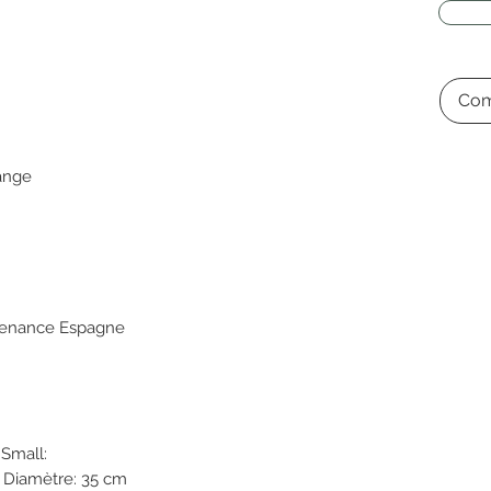
Com
ange
ovenance Espagne
ll:
ètre: 35 cm