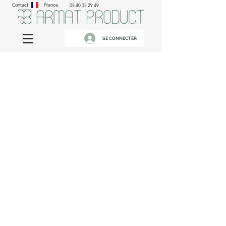
Contact
France
05 40 05 29 49
SE CONNECTER