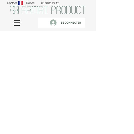
Contact
France
05 40 05 29 49
SE CONNECTER