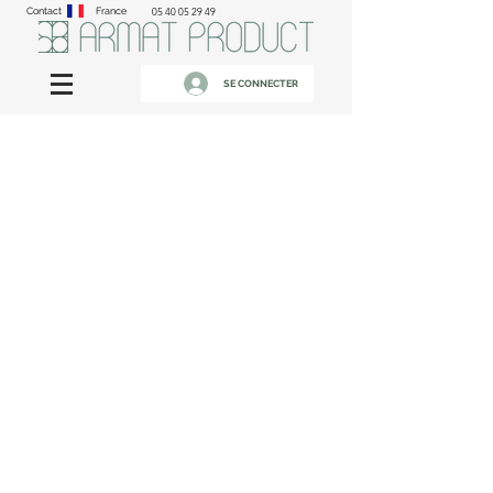
Contact
France
05 40 05 29 49
SE CONNECTER