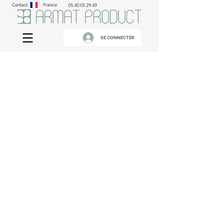
Contact
France
05 40 05 29 49
SE CONNECTER