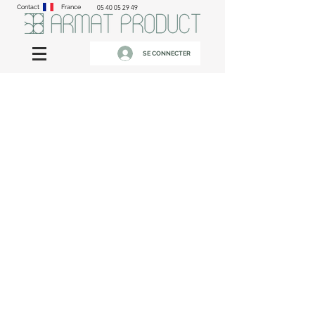
Contact
France
05 40 05 29 49
SE CONNECTER