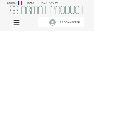
Contact
France
05 40 05 29 49
SE CONNECTER