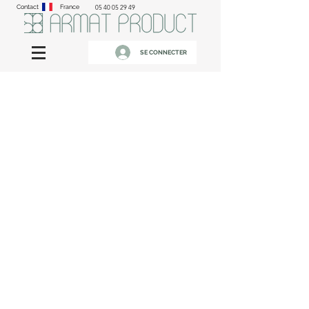
Contact
France
05 40 05 29 49
SE CONNECTER