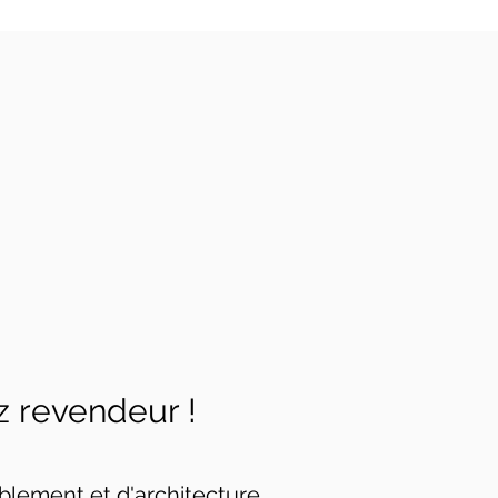
z revendeur !
blement et d'architecture
.